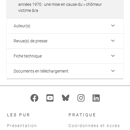
années 1970 : une mise en cause du « chômeur
victime &ra
keyboard_arrow_down
Auteur(s)
keyboard_arrow_down
Revue(s) de presse
keyboard_arrow_down
Fiche technique
keyboard_arrow_down
Documents en téléchargement
LES PUR
PRATIQUE
Présentation
Coordonnées et Accès