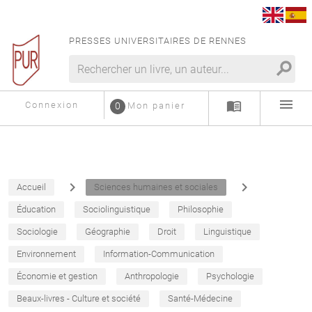
PRESSES UNIVERSITAIRES DE RENNES
search
menu
menu_book
Connexion
0
Mon panier
navigate_next
navigate_next
Accueil
Sciences humaines et sociales
Éducation
Sociolinguistique
Philosophie
Sociologie
Géographie
Droit
Linguistique
Environnement
Information-Communication
Économie et gestion
Anthropologie
Psychologie
Beaux-livres - Culture et société
Santé-Médecine