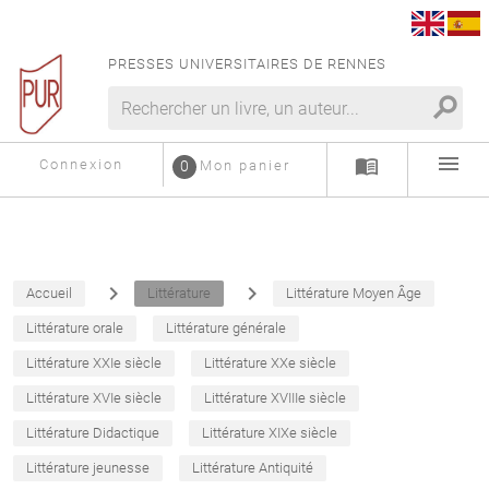
PRESSES UNIVERSITAIRES DE RENNES
search
menu
menu_book
Connexion
0
Mon panier
navigate_next
navigate_next
Accueil
Littérature
Littérature Moyen Âge
Littérature orale
Littérature générale
Littérature XXIe siècle
Littérature XXe siècle
Littérature XVIe siècle
Littérature XVIIIe siècle
Littérature Didactique
Littérature XIXe siècle
Littérature jeunesse
Littérature Antiquité