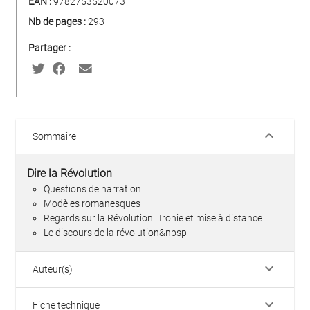
EAN :
9782753520073
Nb de pages :
293
Partager :
keyboard_arrow_down
Sommaire
Dire la Révolution
Questions de narration
Modèles romanesques
Regards sur la Révolution : Ironie et mise à distance
Le discours de la révolution&nbsp
keyboard_arrow_down
Auteur(s)
keyboard_arrow_down
Fiche technique