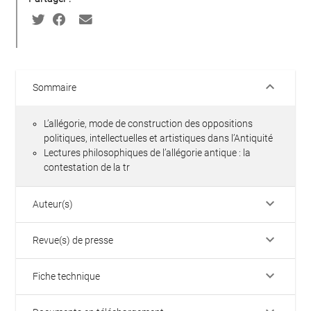
keyboard_arrow_down
Sommaire
L’allégorie, mode de construction des oppositions
politiques, intellectuelles et artistiques dans l’Antiquité
Lectures philosophiques de l’allégorie antique : la
contestation de la tr
keyboard_arrow_down
Auteur(s)
keyboard_arrow_down
Revue(s) de presse
keyboard_arrow_down
Fiche technique