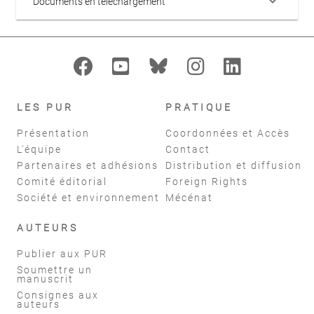
keyboard_arrow_down
Documents en téléchargement
LES PUR
PRATIQUE
Présentation
Coordonnées et Accès
L'équipe
Contact
Partenaires et adhésions
Distribution et diffusion
Comité éditorial
Foreign Rights
Société et environnement
Mécénat
AUTEURS
Publier aux PUR
Soumettre un
manuscrit
Consignes aux
auteurs