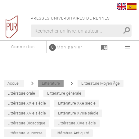
PRESSES UNIVERSITAIRES DE RENNES
search
menu
menu_book
Connexion
0
Mon panier
navigate_next
navigate_next
Accueil
Littérature
Littérature Moyen Âge
Littérature orale
Littérature générale
Littérature XXIe siècle
Littérature XXe siècle
Littérature XVIe siècle
Littérature XVIIIe siècle
Littérature Didactique
Littérature XIXe siècle
Littérature jeunesse
Littérature Antiquité