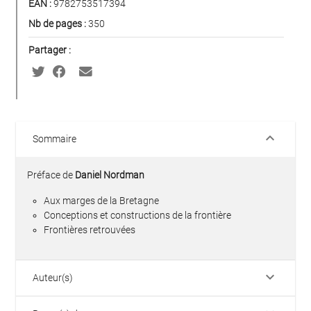
EAN :
9782753517394
Nb de pages :
350
Partager :
keyboard_arrow_down
Sommaire
Préface de
Daniel Nordman
Aux marges de la Bretagne
Conceptions et constructions de la frontière
Frontières retrouvées
keyboard_arrow_down
Auteur(s)