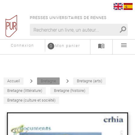
PRESSES UNIVERSITAIRES DE RENNES
search
menu
menu_book
Connexion
0
Mon panier
navigate_next
navigate_next
Accueil
Bretagne
Bretagne (arts)
Bretagne (littérature)
Bretagne (histoire)
Bretagne (culture et société)