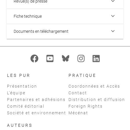
keyboard_arrow_down
Revue(s) de presse
keyboard_arrow_down
Fiche technique
keyboard_arrow_down
Documents en téléchargement
LES PUR
PRATIQUE
Présentation
Coordonnées et Accès
L'équipe
Contact
Partenaires et adhésions
Distribution et diffusion
Comité éditorial
Foreign Rights
Société et environnement
Mécénat
AUTEURS