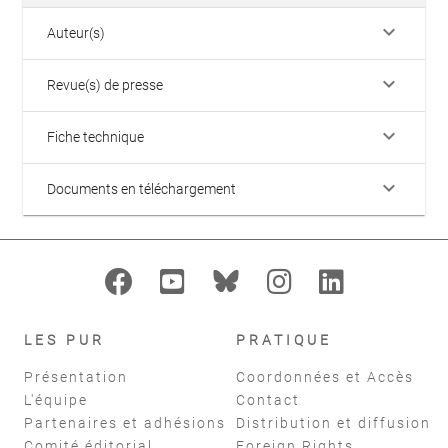
keyboard_arrow_down
Auteur(s)
keyboard_arrow_down
Revue(s) de presse
keyboard_arrow_down
Fiche technique
keyboard_arrow_down
Documents en téléchargement
LES PUR
PRATIQUE
Présentation
Coordonnées et Accès
L'équipe
Contact
Partenaires et adhésions
Distribution et diffusion
Comité éditorial
Foreign Rights