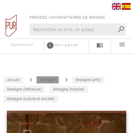
PRESSES UNIVERSITAIRES DE RENNES
search
menu
menu_book
Connexion
0
Mon panier
navigate_next
navigate_next
Accueil
Bretagne
Bretagne (arts)
Bretagne (littérature)
Bretagne (histoire)
Bretagne (culture et société)