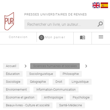
PRESSES UNIVERSITAIRES DE RENNES
search
menu
menu_book
Connexion
0
Mon panier
navigate_next
navigate_next
Accueil
Sciences humaines et sociales
Éducation
Sociolinguistique
Philosophie
Sociologie
Géographie
Droit
Linguistique
Environnement
Information-Communication
Économie et gestion
Anthropologie
Psychologie
Beaux-livres - Culture et société
Santé-Médecine