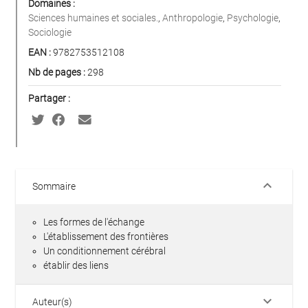
Domaines :
Sciences humaines et sociales.
,
Anthropologie
,
Psychologie
,
Sociologie
EAN :
9782753512108
Nb de pages :
298
Partager :
keyboard_arrow_down
Sommaire
Les formes de l'échange
L'établissement des frontières
Un conditionnement cérébral
établir des liens
keyboard_arrow_down
Auteur(s)