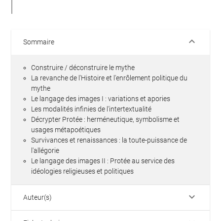
keyboard_arrow_down
Sommaire
Construire / déconstruire le mythe
La revanche de l'Histoire et l'enrôlement politique du
mythe
Le langage des images I : variations et apories
Les modalités infinies de l'intertextualité
Décrypter Protée : herméneutique, symbolisme et
usages métapoétiques
Survivances et renaissances : la toute-puissance de
l'allégorie
Le langage des images II : Protée au service des
idéologies religieuses et politiques
keyboard_arrow_down
Auteur(s)