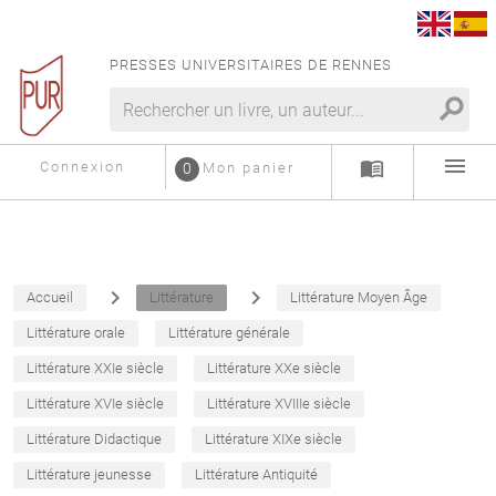
PRESSES UNIVERSITAIRES DE RENNES
search
menu
menu_book
Connexion
0
Mon panier
navigate_next
navigate_next
Accueil
Littérature
Littérature Moyen Âge
Littérature orale
Littérature générale
Littérature XXIe siècle
Littérature XXe siècle
Littérature XVIe siècle
Littérature XVIIIe siècle
Littérature Didactique
Littérature XIXe siècle
Littérature jeunesse
Littérature Antiquité