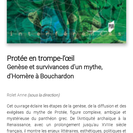
Protée en trompe-l’œil
Genèse et survivances d’un mythe,
d’Homère à Bouchardon
Rolet Anne
(sous la direction)
Cet ouvrage éclaire les étapes de la genèse, de la diffusion et des
exégèses du mythe de Protée, figure complexe, ambigüe et
mystérieuse du panthéon grec. De l'Antiquité archaïque à la
Renaissance, avec un prolongement jusqu'au XVIIIe siècle
français, il montre les enjeux littéraires, esthétiques, politiques et