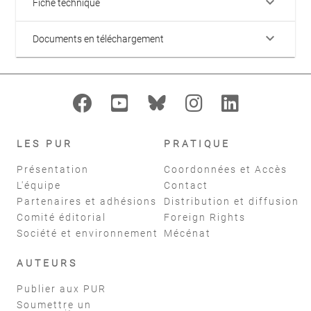
keyboard_arrow_down
Fiche technique
keyboard_arrow_down
Documents en téléchargement
LES PUR
PRATIQUE
Présentation
Coordonnées et Accès
L'équipe
Contact
Partenaires et adhésions
Distribution et diffusion
Comité éditorial
Foreign Rights
Société et environnement
Mécénat
AUTEURS
Publier aux PUR
Soumettre un