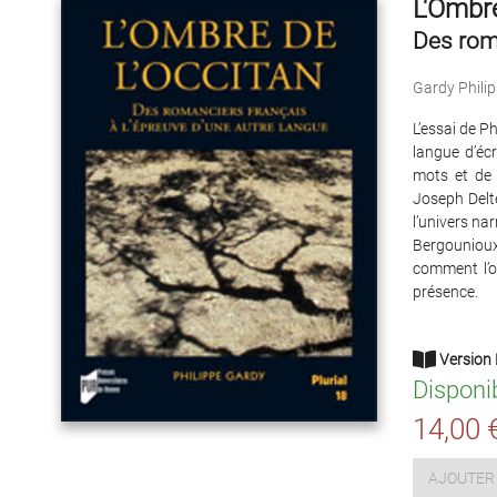
L'Ombre
Des roma
Gardy Phili
L’essai de P
langue d’écr
mots et de 
Joseph Delte
l’univers nar
Bergouniou
comment l’o
présence.
Version 
Disponi
14,00 
AJOUTER 