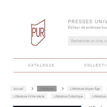
PRESSES UNI
Éditeur de sciences hu
CATALOGUE
COLLECT
navigate_next
navigate_next
Accueil
Littérature
Littérature Moyen Âge
Littérature XVIIIe siècle
Littérature Didactique
Littérature