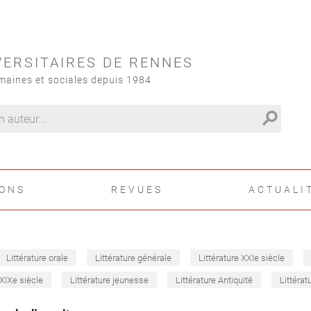
VERSITAIRES DE RENNES
maines et sociales depuis 1984
search
IONS
REVUES
ACTUALI
Littérature orale
Littérature générale
Littérature XXIe siècle
 XIXe siècle
Littérature jeunesse
Littérature Antiquité
Littérat