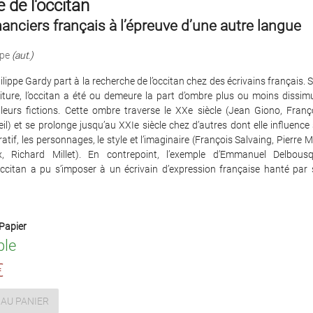
 de l'occitan
nciers français à l’épreuve d’une autre langue
ppe
(aut.)
hilippe Gardy part à la recherche de l’occitan chez des écrivains français. S
iture, l’occitan a été ou demeure la part d’ombre plus ou moins dissim
leurs fictions. Cette ombre traverse le XXe siècle (Jean Giono, Franç
il) et se prolonge jusqu’au XXIe siècle chez d’autres dont elle influenc
ratif, les personnages, le style et l’imaginaire (François Salvaing, Pierre 
x, Richard Millet). En contrepoint, l’exemple d’Emmanuel Delbous
ccitan a pu s’imposer à un écrivain d’expression française hanté par
Papier
ble
€
AU PANIER