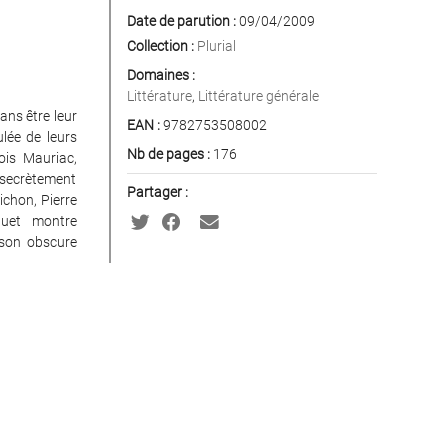
Date de parution :
09/04/2009
Collection :
Plurial
Domaines :
Littérature
,
Littérature générale
ans être leur
EAN :
9782753508002
ulée de leurs
Nb de pages :
176
ois Mauriac,
e secrètement
Partager :
Michon, Pierre
quet montre
 son obscure