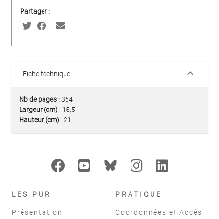
Partager :
keyboard_arrow_down
Fiche technique
Nb de pages :
364
Largeur (cm)
: 15,5
Hauteur (cm)
: 21
LES PUR
PRATIQUE
Présentation
Coordonnées et Accès