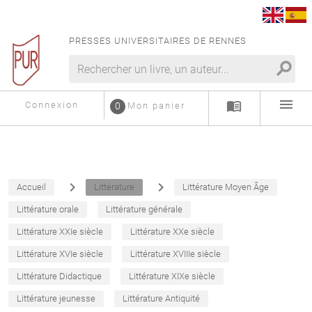
PRESSES UNIVERSITAIRES DE RENNES
search
menu
menu_book
Connexion
0
Mon panier
navigate_next
navigate_next
Accueil
Littérature
Littérature Moyen Âge
Littérature orale
Littérature générale
Littérature XXIe siècle
Littérature XXe siècle
Littérature XVIe siècle
Littérature XVIIIe siècle
Littérature Didactique
Littérature XIXe siècle
Littérature jeunesse
Littérature Antiquité