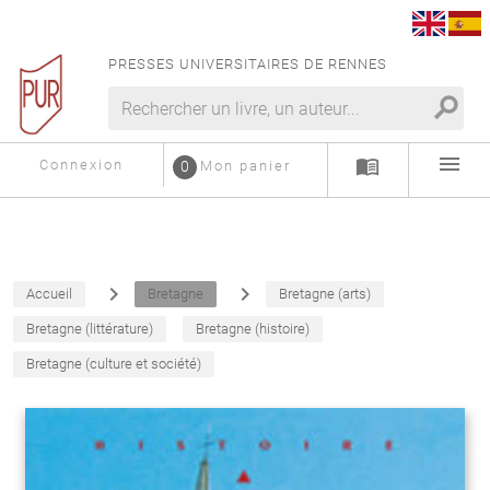
PRESSES UNIVERSITAIRES DE RENNES
search
menu
menu_book
Connexion
0
Mon panier
navigate_next
navigate_next
Accueil
Bretagne
Bretagne (arts)
Bretagne (littérature)
Bretagne (histoire)
Bretagne (culture et société)