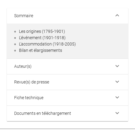
keyboard_arrow_down
Sommaire
Les origines (1795-1901)
L'événement (1901-1918)
L'accommodation (1918-2005)
Bilan et élargissements
keyboard_arrow_down
Auteur(s)
keyboard_arrow_down
Revue(s) de presse
keyboard_arrow_down
Fiche technique
keyboard_arrow_down
Documents en téléchargement