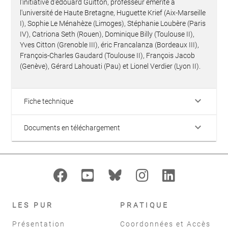
l'initiative d'édouard Guitton, professeur émérite à
l'université de Haute Bretagne, Huguette Krief (Aix-Marseille
I), Sophie Le Ménahèze (Limoges), Stéphanie Loubère (Paris
IV), Catriona Seth (Rouen), Dominique Billy (Toulouse II),
Yves Citton (Grenoble III), éric Francalanza (Bordeaux III),
François-Charles Gaudard (Toulouse II), François Jacob
(Genève), Gérard Lahouati (Pau) et Lionel Verdier (Lyon II).
keyboard_arrow_down
Fiche technique
keyboard_arrow_down
Documents en téléchargement
LES PUR
PRATIQUE
Présentation
Coordonnées et Accès