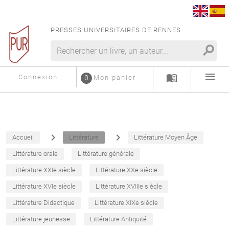
PRESSES UNIVERSITAIRES DE RENNES
search
menu
menu_book
Connexion
0
Mon panier
navigate_next
navigate_next
Accueil
Littérature
Littérature Moyen Âge
Littérature orale
Littérature générale
Littérature XXIe siècle
Littérature XXe siècle
Littérature XVIe siècle
Littérature XVIIIe siècle
Littérature Didactique
Littérature XIXe siècle
Littérature jeunesse
Littérature Antiquité