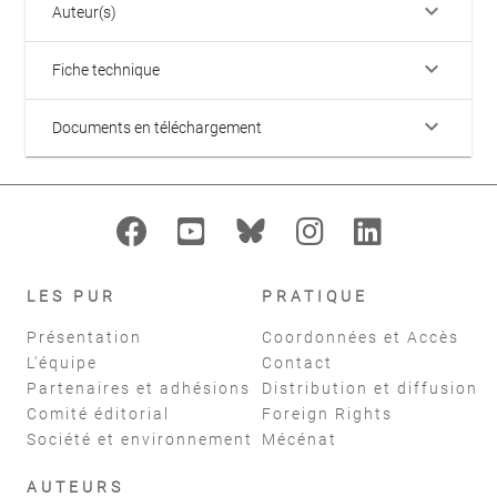
keyboard_arrow_down
Auteur(s)
keyboard_arrow_down
Fiche technique
keyboard_arrow_down
Documents en téléchargement
LES PUR
PRATIQUE
Présentation
Coordonnées et Accès
L'équipe
Contact
Partenaires et adhésions
Distribution et diffusion
Comité éditorial
Foreign Rights
Société et environnement
Mécénat
AUTEURS