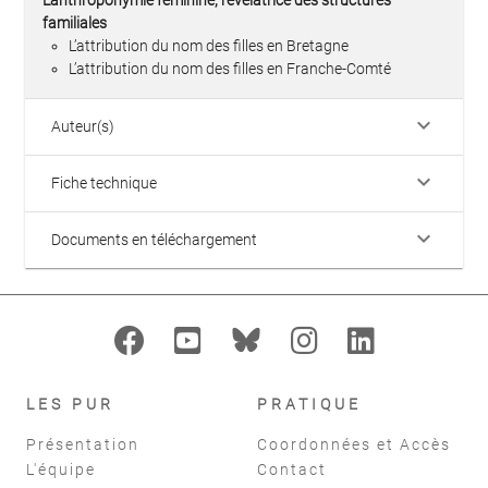
familiales
L’attribution du nom des filles en Bretagne
L’attribution du nom des filles en Franche-Comté
keyboard_arrow_down
Auteur(s)
keyboard_arrow_down
Fiche technique
keyboard_arrow_down
Documents en téléchargement
LES PUR
PRATIQUE
Présentation
Coordonnées et Accès
L'équipe
Contact