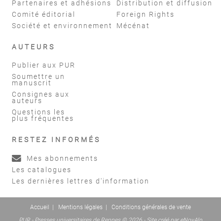
Partenaires et adhésions
Distribution et diffusion
Comité éditorial
Foreign Rights
Société et environnement
Mécénat
AUTEURS
Publier aux PUR
Soumettre un
manuscrit
Consignes aux
auteurs
Questions les
plus fréquentes
RESTEZ INFORMÉS
Mes abonnements
Les catalogues
Les dernières lettres d'information
Accueil
|
Mentions légales
|
Conditions générales de vente
PUR - Presses universitaires de Rennes © 2026 - Site créé par
eNovAlp