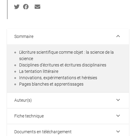
keyboard_arrow_down
Sommaire
L’écriture scientifique comme objet : la science de la
science
Disciplines d’écritures et écritures disciplinaires
La tentation littéraire
Innovations, expérimentations et hérésies
Pages blanches et apprentissages
keyboard_arrow_down
Auteur(s)
keyboard_arrow_down
Fiche technique
keyboard_arrow_down
Documents en téléchargement