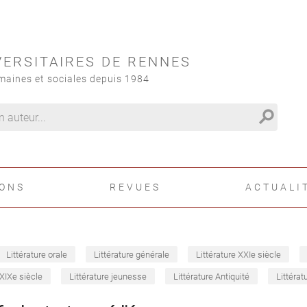
VERSITAIRES DE RENNES
maines et sociales depuis 1984
search
IONS
REVUES
ACTUALI
Littérature orale
Littérature générale
Littérature XXIe siècle
 XIXe siècle
Littérature jeunesse
Littérature Antiquité
Littérat