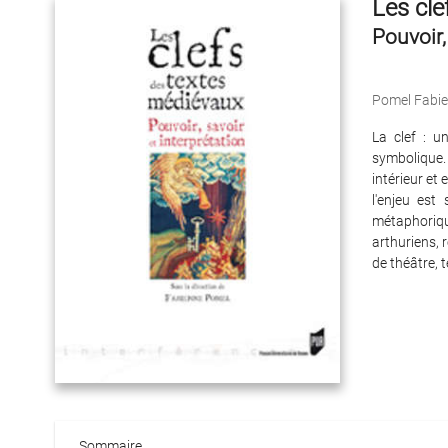
Les cle
Pouvoir,
Pomel Fabi
La clef : u
symbolique. 
intérieur et 
l'enjeu est
métaphoriqu
arthuriens, 
de théâtre, 
Sommaire