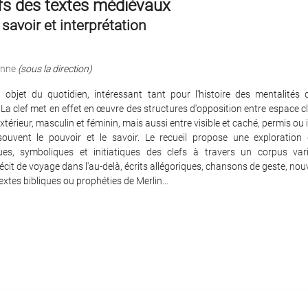
fs des textes médiévaux
 savoir et interprétation
enne
(sous la direction)
n objet du quotidien, intéressant tant pour l'histoire des mentalités
La clef met en effet en œuvre des structures d'opposition entre espace cl
extérieur, masculin et féminin, mais aussi entre visible et caché, permis ou 
 souvent le pouvoir et le savoir. Le recueil propose une exploration
es, symboliques et initiatiques des clefs à travers un corpus va
récit de voyage dans l'au-delà, écrits allégoriques, chansons de geste, nouv
textes bibliques ou prophéties de Merlin…