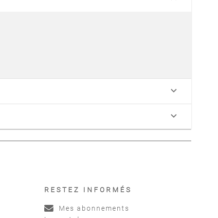
keyboard_arrow_down
keyboard_arrow_down
RESTEZ INFORMÉS
Mes abonnements