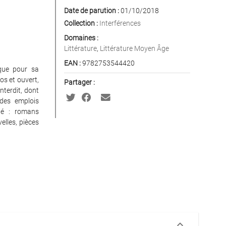
Date de parution :
01/10/2018
Collection :
Interférences
Domaines :
Littérature
,
Littérature Moyen Âge
EAN :
9782753544420
 que pour sa
os et ouvert,
Partager :
interdit, dont
 des emplois
rié : romans
elles, pièces
keyboard_arrow_down