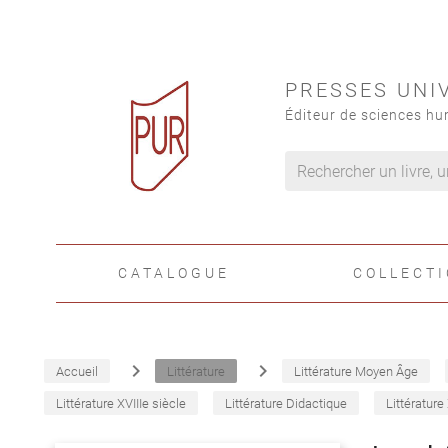
PRESSES UNI
Éditeur de sciences hu
CATALOGUE
COLLECT
navigate_next
navigate_next
Accueil
Littérature
Littérature Moyen Âge
Littérature XVIIIe siècle
Littérature Didactique
Littérature