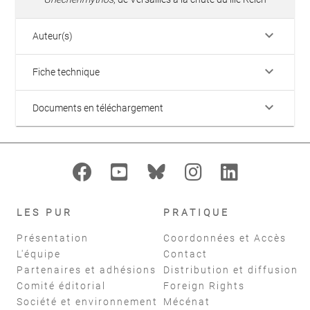
keyboard_arrow_down
Auteur(s)
keyboard_arrow_down
Fiche technique
keyboard_arrow_down
Documents en téléchargement
LES PUR
PRATIQUE
Présentation
Coordonnées et Accès
L'équipe
Contact
Partenaires et adhésions
Distribution et diffusion
Comité éditorial
Foreign Rights
Société et environnement
Mécénat