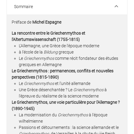
keyboard_arrow_down
Sommaire
Préface de
Michel Espagne
La rencontre entre le Griechenmythos et
l'Altertumswissenschaft (1755-1815)
L'Allemagne, une Grèce de l'époque moderne
à l'école de la
Bildung
grecque
Le
Griechenmythos
comme récit fondateur des études
grecques en Allemagne
Le Griechenmythos : permanences, conflits et nouvelles
perspectives (1815-1890)
Le
Griechenmythos
et l'unité allemande
Une Grèce désenchantée ? Le
Griechenmythos
à
l'épreuve du réalisme de la science moderne
Le Griechenmythos, une voie particulière pour l'Allemagne ?
(1890-1945)
La modernisation du
Griechenmythos
à l'époque
wilhelmienne
Passions et détournements : la science allemande et le
Griechenmythos
, de Versailles à la chute du iiie Reich