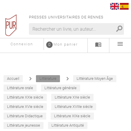
PRESSES UNIVERSITAIRES DE RENNES
search
menu
menu_book
Connexion
0
Mon panier
navigate_next
navigate_next
Accueil
Littérature
Littérature Moyen Âge
Littérature orale
Littérature générale
Littérature XXIe siècle
Littérature XXe siècle
Littérature XVIe siècle
Littérature XVIIIe siècle
Littérature Didactique
Littérature XIXe siècle
Littérature jeunesse
Littérature Antiquité