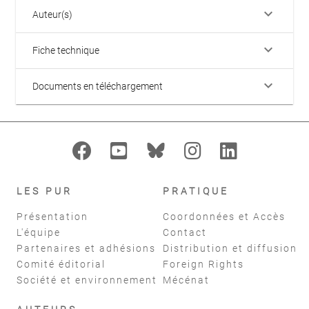
keyboard_arrow_down
Auteur(s)
keyboard_arrow_down
Fiche technique
keyboard_arrow_down
Documents en téléchargement
LES PUR
PRATIQUE
Présentation
Coordonnées et Accès
L'équipe
Contact
Partenaires et adhésions
Distribution et diffusion
Comité éditorial
Foreign Rights
Société et environnement
Mécénat