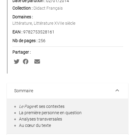
Date de parution :
02/01/2014
Collection :
Didact Français
Domaines :
Littérature
,
Littérature XVIIe siècle
EAN :
9782753528161
Nb de pages :
256
Partager :
keyboard_arrow_down
Sommaire
Le Page
et ses contextes
La première personne en question
Analyses transversales
Au cœur du texte