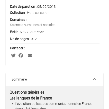
Date de parution :
05/09/2013
Collection :
Hors collection
Domaines :
Sciences humaines et sociales.
EAN :
9782753527232
Nb de pages :
912
Partager :
keyboard_arrow_down
Sommaire
Questions générales
Les langues de la France
L'évolution de l'espace communicationnel en France
depuis le Moyen âge