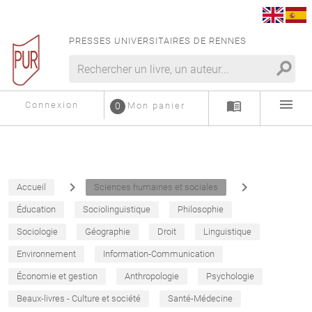
PRESSES UNIVERSITAIRES DE RENNES
search
menu
menu_book
Connexion
0
Mon panier
navigate_next
navigate_next
Accueil
Sciences humaines et sociales
Éducation
Sociolinguistique
Philosophie
Sociologie
Géographie
Droit
Linguistique
Environnement
Information-Communication
Économie et gestion
Anthropologie
Psychologie
Beaux-livres - Culture et société
Santé-Médecine