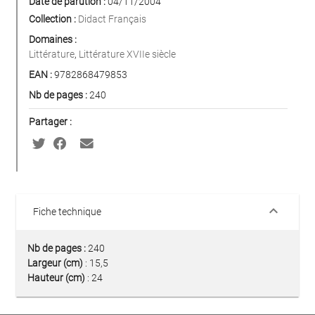
Date de parution :
04/11/2004
Collection :
Didact Français
Domaines :
Littérature
,
Littérature XVIIe siècle
EAN :
9782868479853
Nb de pages :
240
Partager :
keyboard_arrow_down
Fiche technique
Nb de pages :
240
Largeur (cm)
: 15,5
Hauteur (cm)
: 24