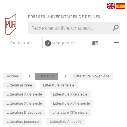
PRESSES UNIVERSITAIRES DE RENNES
search
menu
menu_book
Connexion
0
Mon panier
navigate_next
navigate_next
Accueil
Littérature
Littérature Moyen Âge
Littérature orale
Littérature générale
Littérature XXIe siècle
Littérature XXe siècle
Littérature XVIe siècle
Littérature XVIIIe siècle
Littérature Didactique
Littérature XIXe siècle
Littérature jeunesse
Littérature Antiquité