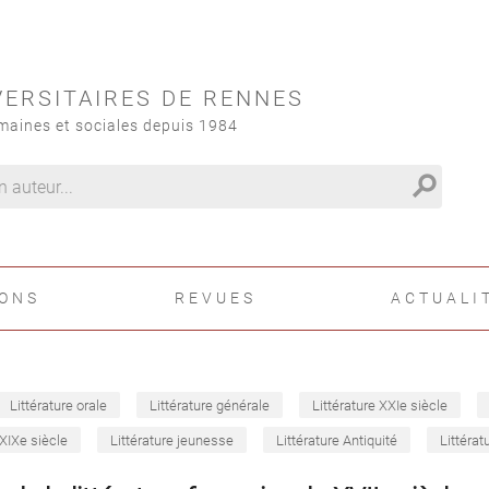
VERSITAIRES DE RENNES
maines et sociales depuis 1984
search
IONS
REVUES
ACTUALI
Littérature orale
Littérature générale
Littérature XXIe siècle
 XIXe siècle
Littérature jeunesse
Littérature Antiquité
Littérat