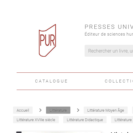
PRESSES UNI
Éditeur de sciences hu
CATALOGUE
COLLECT
navigate_next
navigate_next
Accueil
Littérature
Littérature Moyen Âge
Littérature XVIIIe siècle
Littérature Didactique
Littérature