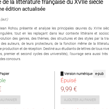
e de la littérature française du XVIIe siècle
e édition actualisée
(aut.)
 Jean Rohou présente et analyse les principales œuvres du XVIIe sièc
singulière, tout en les replaçant dans leur contexte littéraire et socioc
évolution des genres, des thèmes, des structures et des styles par la t
 des auteurs, de leurs protecteurs, de la fonction même de la littérat
e production et de réception. Destiné aux étudiants de lettres de tous niv
s, premier et second cycles des universités), l'ouvrage sera aussi très 
 des concours.
Papier
Version numérique
e-pub
ble
Épuisé
€
9,99 €
AU PANIER
AJOUTER AU PANIER