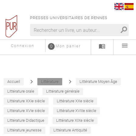
PRESSES UNIVERSITAIRES DE RENNES
search
menu
menu_book
Connexion
0
Mon panier
navigate_next
navigate_next
Accueil
Littérature
Littérature Moyen Âge
Littérature orale
Littérature générale
Littérature XXIe siècle
Littérature XXe siècle
Littérature XVIe siècle
Littérature XVIIIe siècle
Littérature Didactique
Littérature XIXe siècle
Littérature jeunesse
Littérature Antiquité