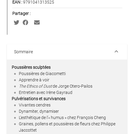
EAN :
9791041313525
Partager :
keyboard_arrow_down
Sommaire
Poussières sculptées
Poussières de Giacometti
Apprendre à voir
The Ethics of Dust
de Jorge Otero-Pailos
Entretien avec Irène Gayraud
Pulvérisations et survivances
Vivantes cendres
Dynamiter, dynamiser
L’esthétique de l’« humus » chez François Cheng
Graines, pollens et poussières de fleurs chez Philippe
Jaccottet