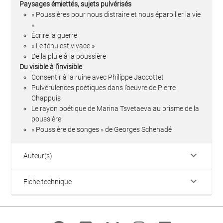
Paysages émiettés, sujets pulvérisés
« Poussières pour nous distraire et nous éparpiller la vie
»
Écrire la guerre
« Le ténu est vivace »
De la pluie à la poussière
Du visible à l’invisible
Consentir à la ruine avec Philippe Jaccottet
Pulvérulences poétiques dans l’oeuvre de Pierre
Chappuis
Le rayon poétique de Marina Tsvetaeva au prisme de la
poussière
« Poussière de songes » de Georges Schehadé
keyboard_arrow_down
Auteur(s)
keyboard_arrow_down
Fiche technique