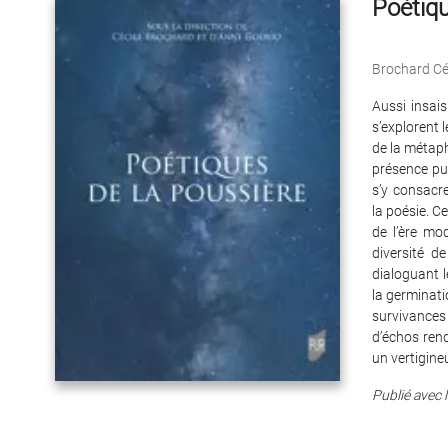
Poétiqu
Brochard Cé
Aussi insais
s’explorent l
de la métaph
présence pul
s’y consacr
la poésie. C
de l’ère mo
diversité d
dialoguant l
la germinati
survivances 
d’échos rend
un vertigine
Publié avec 