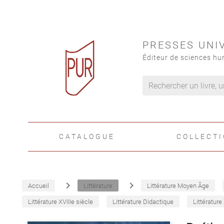
PRESSES UNI
Éditeur de sciences hu
CATALOGUE
COLLECT
navigate_next
navigate_next
Accueil
Littérature
Littérature Moyen Âge
Littérature XVIIIe siècle
Littérature Didactique
Littérature