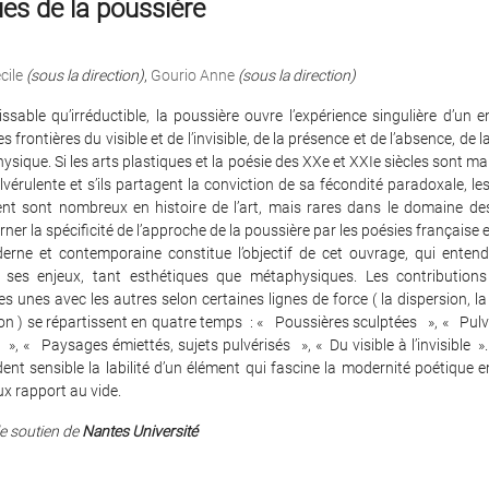
es de la poussière
cile
(sous la direction)
,
Gourio Anne
(sous la direction)
issable qu’irréductible, la poussière ouvre l’expérience singulière d’un 
es frontières du visible et de l’invisible, de la présence et de l’absence, de 
ysique. Si les arts plastiques et la poésie des XXe et XXIe siècles sont m
vérulente et s’ils partagent la conviction de sa fécondité paradoxale, le
ent sont nombreux en histoire de l’art, mais rares dans le domaine de
erner la spécificité de l’approche de la poussière par les poésies française 
derne et contemporaine constitue l’objectif de cet ouvrage, qui entend
e ses enjeux, tant esthétiques que métaphysiques. Les contributions q
es unes avec les autres selon certaines lignes de force ( la dispersion, la
on ) se répartissent en quatre temps : « Poussières sculptées », « Pulv
», « Paysages émiettés, sujets pulvérisés », « Du visible à l’invisible ».
ent sensible la labilité d’un élément qui fascine la modernité poétique
ux rapport au vide.
le soutien de
Nantes Université