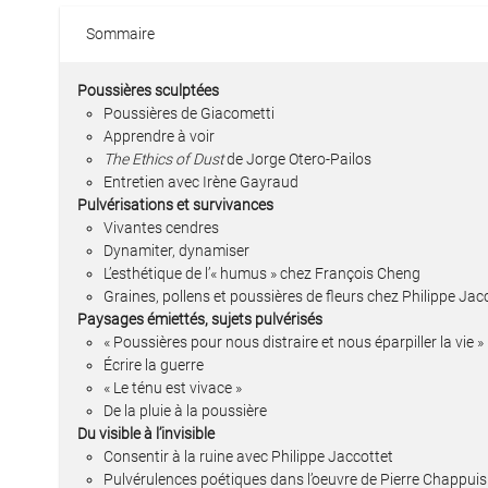
Sommaire
Poussières sculptées
Poussières de Giacometti
Apprendre à voir
The Ethics of Dust
de Jorge Otero-Pailos
Entretien avec Irène Gayraud
Pulvérisations et survivances
Vivantes cendres
Dynamiter, dynamiser
L’esthétique de l’« humus » chez François Cheng
Graines, pollens et poussières de fleurs chez Philippe Jac
Paysages émiettés, sujets pulvérisés
« Poussières pour nous distraire et nous éparpiller la vie »
Écrire la guerre
« Le ténu est vivace »
De la pluie à la poussière
Du visible à l’invisible
Consentir à la ruine avec Philippe Jaccottet
Pulvérulences poétiques dans l’oeuvre de Pierre Chappuis