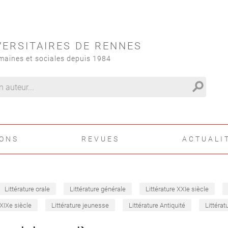
VERSITAIRES DE RENNES
maines et sociales depuis 1984
search
IONS
REVUES
ACTUALI
Littérature orale
Littérature générale
Littérature XXIe siècle
 XIXe siècle
Littérature jeunesse
Littérature Antiquité
Littérat