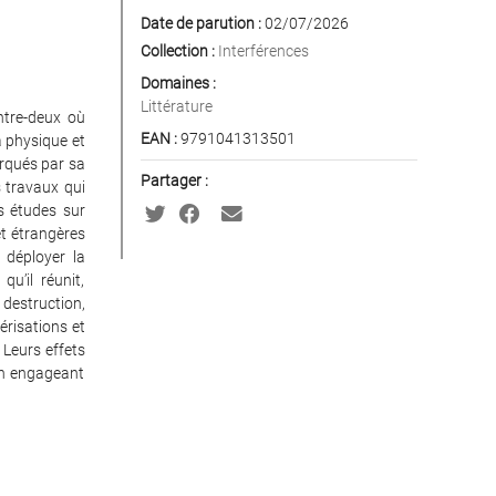
Date de parution :
02/07/2026
Collection :
Interférences
Domaines :
Littérature
entre-deux où
EAN :
9791041313501
la physique et
arqués par sa
Partager :
s travaux qui
s études sur
et étrangères
 déployer la
u’il réunit,
 destruction,
érisations et
 Leurs effets
 en engageant