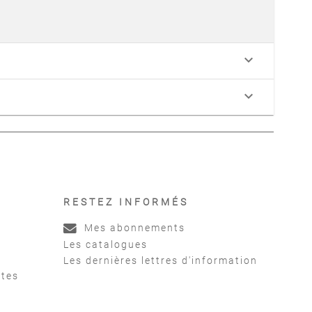
keyboard_arrow_down
keyboard_arrow_down
RESTEZ INFORMÉS
Mes abonnements
Les catalogues
Les dernières lettres d'information
ntes