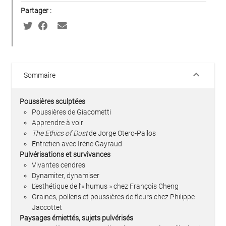
Partager :
keyboard_arrow_down
Sommaire
Poussières sculptées
Poussières de Giacometti
Apprendre à voir
The Ethics of Dust
de Jorge Otero-Pailos
Entretien avec Irène Gayraud
Pulvérisations et survivances
Vivantes cendres
Dynamiter, dynamiser
L’esthétique de l’« humus » chez François Cheng
Graines, pollens et poussières de fleurs chez Philippe
Jaccottet
Paysages émiettés, sujets pulvérisés