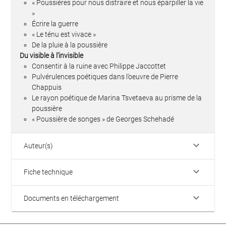
« Poussières pour nous distraire et nous éparpiller la vie
»
Écrire la guerre
« Le ténu est vivace »
De la pluie à la poussière
Du visible à l’invisible
Consentir à la ruine avec Philippe Jaccottet
Pulvérulences poétiques dans l’oeuvre de Pierre
Chappuis
Le rayon poétique de Marina Tsvetaeva au prisme de la
poussière
« Poussière de songes » de Georges Schehadé
keyboard_arrow_down
Auteur(s)
keyboard_arrow_down
Fiche technique
keyboard_arrow_down
Documents en téléchargement