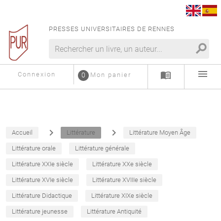
PRESSES UNIVERSITAIRES DE RENNES
search
menu
menu_book
Connexion
0
Mon panier
navigate_next
navigate_next
Accueil
Littérature
Littérature Moyen Âge
Littérature orale
Littérature générale
Littérature XXIe siècle
Littérature XXe siècle
Littérature XVIe siècle
Littérature XVIIIe siècle
Littérature Didactique
Littérature XIXe siècle
Littérature jeunesse
Littérature Antiquité