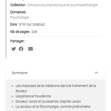
Collection :
Clinique psychanalytique et psychopathologie
Domaines :
Psychologie
EAN :
9791041308040
Nb de pages :
256
Partager :
keyboard_arrow_down
Sommaire
Les impasses de la médecine dans le traitement de la
douleur
L’expérience freudienne
Douleur, corps et jouissance, d’après Lacan
La douleur et la fibromyalgie, comme phénomène