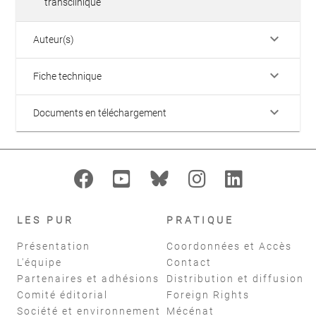
transclinique
keyboard_arrow_down
Auteur(s)
keyboard_arrow_down
Fiche technique
keyboard_arrow_down
Documents en téléchargement
LES PUR
PRATIQUE
Présentation
Coordonnées et Accès
L'équipe
Contact
Partenaires et adhésions
Distribution et diffusion
Comité éditorial
Foreign Rights
Société et environnement
Mécénat