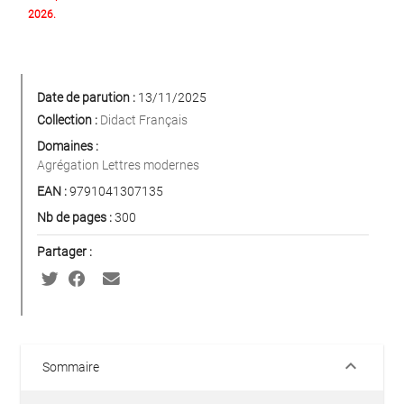
2026.
Date de parution :
13/11/2025
Collection :
Didact Français
Domaines :
Agrégation Lettres modernes
EAN :
9791041307135
Nb de pages :
300
Partager :
keyboard_arrow_down
Sommaire