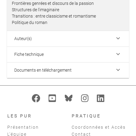
Frontières genrées et discours de la passion
Structures de l'imaginaire
Transitions : entre classicisme et romantisme
Politique du roman
keyboard_arrow_down
Auteur(s)
keyboard_arrow_down
Fiche technique
keyboard_arrow_down
Documents en téléchargement
LES PUR
PRATIQUE
Présentation
Coordonnées et Accès
L'équipe
Contact