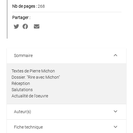
Nb de pages :
268
Partager :
keyboard_arrow_down
Sommaire
Textes de Pierre Michon
Dossier. "Rire avec Michon"
Réception
Salutations
Actualité de l'oeuvre
keyboard_arrow_down
Auteur(s)
keyboard_arrow_down
Fiche technique