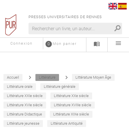
PRESSES UNIVERSITAIRES DE RENNES
search
menu
menu_book
Connexion
0
Mon panier
navigate_next
navigate_next
Accueil
Littérature
Littérature Moyen Âge
Littérature orale
Littérature générale
Littérature XXIe siècle
Littérature XXe siècle
Littérature XVIe siècle
Littérature XVIIIe siècle
Littérature Didactique
Littérature XIXe siècle
Littérature jeunesse
Littérature Antiquité