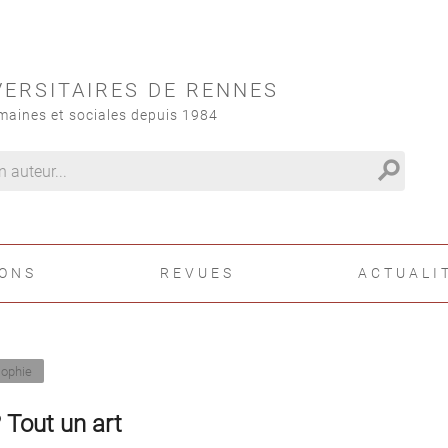
VERSITAIRES DE RENNES
maines et sociales depuis 1984
search
IONS
REVUES
ACTUALI
sophie
 ? Tout un art