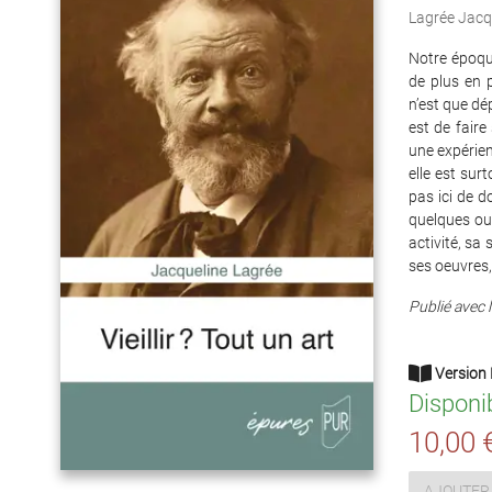
Lagrée Jacq
Notre époqu
de plus en p
n’est que dé
est de faire 
une expérien
elle est sur
pas ici de d
quelques out
activité, sa 
ses oeuvres, 
Publié avec l
Version 
Disponi
10,00 
AJOUTER 