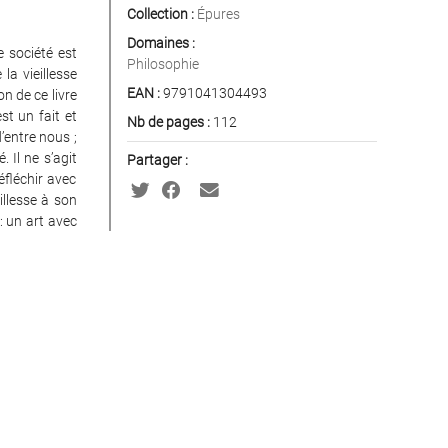
Collection :
Épures
Domaines :
 société est
Philosophie
la vieillesse
EAN :
9791041304493
n de ce livre
est un fait et
Nb de pages :
112
’entre nous ;
 Il ne s’agit
Partager :
éfléchir avec
illesse à son
 : un art avec