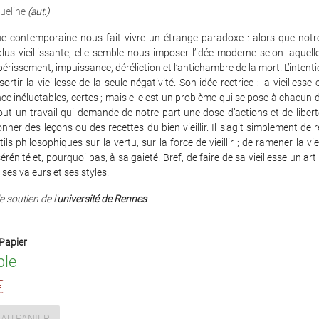
ueline
(aut.)
e contemporaine nous fait vivre un étrange paradoxe : alors que notre
lus vieillissante, elle semble nous imposer l’idée moderne selon laquelle 
périssement, impuissance, déréliction et l’antichambre de la mort. L’intentio
sortir la vieillesse de la seule négativité. Son idée rectrice : la vieillesse 
ce inéluctables, certes ; mais elle est un problème qui se pose à chacun d
tout un travail qui demande de notre part une dose d’actions et de liberté.
onner des leçons ou des recettes du bien vieillir. Il s’agit simplement de r
ils philosophiques sur la vertu, sur la force de vieillir ; de ramener la vie
sérénité et, pourquoi pas, à sa gaieté. Bref, de faire de sa vieillesse un art
ses valeurs et ses styles.
e soutien de l'
université de Rennes
Papier
ble
€
AU PANIER