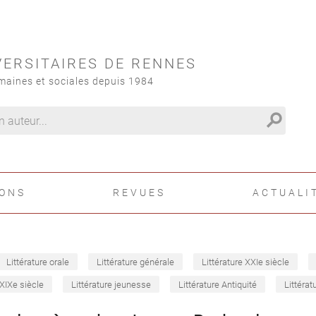
VERSITAIRES DE RENNES
maines et sociales depuis 1984
search
IONS
REVUES
ACTUALI
Littérature orale
Littérature générale
Littérature XXIe siècle
 XIXe siècle
Littérature jeunesse
Littérature Antiquité
Littérat