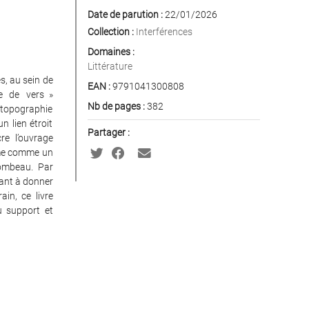
Date de parution :
22/01/2026
Collection :
Interférences
Domaines :
Littérature
s, au sein de
EAN :
9791041300808
e de vers »
Nb de pages :
382
 topographie
n lien étroit
Partager :
re l’ouvrage
ème comme un
tombeau. Par
sant à donner
in, ce livre
u support et