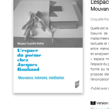
L’espa
Mouvanc
Coquelle-R
Quelle est l
l’oeuvre d
mallarméenn
textuelle et
entre mémoi
en analysan
« espace mé
l’espace du 
forme au te
propose des
l’énonciation
Publié avec l
Version 