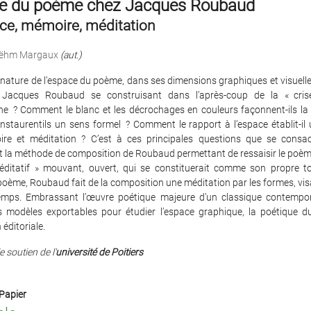
ce du poème chez Jacques Roubaud
e, mémoire, méditation
oëhm Margaux
(aut.)
a nature de l’espace du poème, dans ses dimensions graphiques et visuelle
e Jacques Roubaud se construisant dans l’après-coup de la « cris
e ? Comment le blanc et les décrochages en couleurs façonnent-ils la
 instaurentils un sens formel ? Comment le rapport à l’espace établit-il u
re et méditation ? C’est à ces principales questions que se consac
t la méthode de composition de Roubaud permettant de ressaisir le po
ditatif » mouvant, ouvert, qui se constituerait comme son propre 
poème, Roubaud fait de la composition une méditation par les formes, vi
mps. Embrassant l’œuvre poétique majeure d’un classique contempora
 modèles exportables pour étudier l’espace graphique, la poétique d
 éditoriale.
e soutien de l'
université de Poitiers
Papier