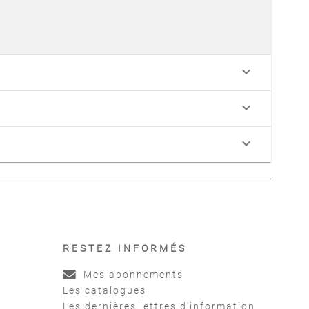
keyboard_arrow_down
keyboard_arrow_down
keyboard_arrow_down
RESTEZ INFORMÉS
Mes abonnements
Les catalogues
Les dernières lettres d'information