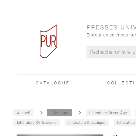
PRESSES UNI
Éditeur de sciences hu
CATALOGUE
COLLECT
navigate_next
navigate_next
Accueil
Littérature
Littérature Moyen Âge
Littérature XVIIIe siècle
Littérature Didactique
Littérature