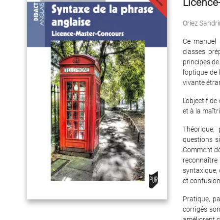
Licence
Oriez Sandri
Ce manuel s’
classes pré
principes de
l’optique de
vivante étra
L’objectif d
et à la mai
Théorique,
questions s
Comment déc
reconnaîtr
syntaxique, 
et confusion
Pratique, p
corrigés son
améliorent c