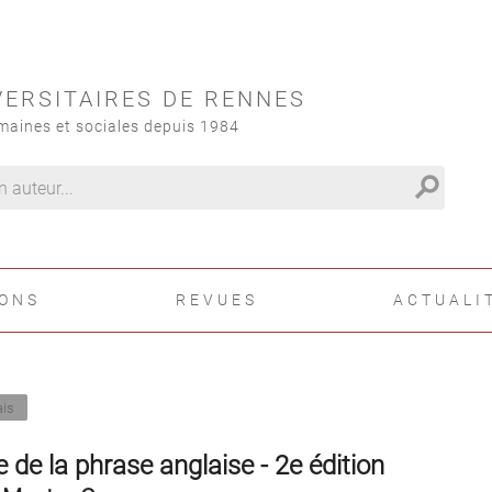
VERSITAIRES DE RENNES
maines et sociales depuis 1984
search
IONS
REVUES
ACTUALI
ais
 de la phrase anglaise - 2e édition