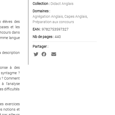
Collection :
Didact Anglais
Domaines :
Agrégation Anglais
,
Capes Anglais
,
 élèves des
Préparation aux concours
 bases et les
EAN :
9782753597327
concours dans
Nb de pages :
440
 comme langue
Partager :
a description
ponse à des
n syntagme ?
ons ? Comment
à l’analyse
 difficultés
es exercices
tes notions et
t par ailleurs