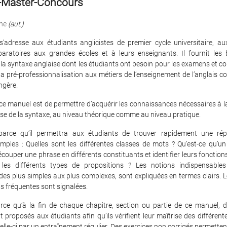
-Master-Concours
ne
(aut.)
adresse aux étudiants anglicistes de premier cycle universitaire, aux
paratoires aux grandes écoles et à leurs enseignants. Il fournit les
 la syntaxe anglaise dont les étudiants ont besoin pour les examens et 
 la pré-professionnalisation aux métiers de l’enseignement de l’anglais
ngère.
e ce manuel est de permettre d’acquérir les connaissances nécessaires à l
̂trise de la syntaxe, au niveau théorique comme au niveau pratique.
 parce qu’il permettra aux étudiants de trouver rapidement une ré
imples : Quelles sont les différentes classes de mots ? Qu’est-ce qu’u
ouper une phrase en différents constituants et identifier leurs foncti
e les différents types de propositions ? Les notions indispensables 
des plus simples aux plus complexes, sont expliquées en termes clairs. Les
s fréquentes sont signalées.
arce qu’à la fin de chaque chapitre, section ou partie de ce manuel, d
t proposés aux étudiants afin qu’ils vérifient leur maîtrise des différen
elle-ci par un entraînement régulier. Des exercices non corrigés permetten