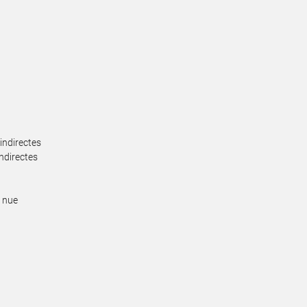
indirectes
ndirectes
e nue