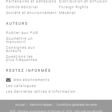
Partenaires et adhésions
Distribution et diffusion
Comité éditorial
Foreign Rights
Société et environnement
Mécénat
AUTEURS
Publier aux PUR
Soumettre un
manuscrit
Consignes aux
auteurs
Questions les
plus fréquentes
RESTEZ INFORMÉS
Mes abonnements
Les catalogues
Les dernières lettres d'information
Accueil
|
Mentions légales
|
Conditions générales de vente
PUR - Presses universitaires de Rennes © 2026 - Site créé par
eNovAlp