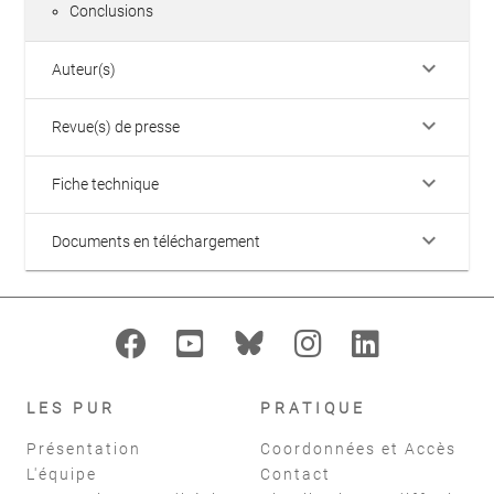
Conclusions
keyboard_arrow_down
Auteur(s)
keyboard_arrow_down
Revue(s) de presse
keyboard_arrow_down
Fiche technique
keyboard_arrow_down
Documents en téléchargement
LES PUR
PRATIQUE
Présentation
Coordonnées et Accès
L'équipe
Contact