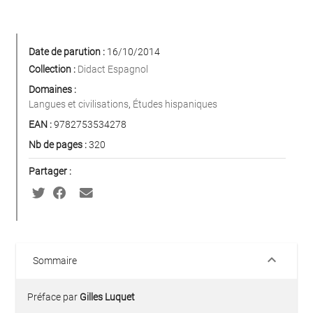
Date de parution :
16/10/2014
Collection :
Didact Espagnol
Domaines :
Langues et civilisations
,
Études hispaniques
EAN :
9782753534278
Nb de pages :
320
Partager :
keyboard_arrow_down
Sommaire
Préface par
Gilles Luquet