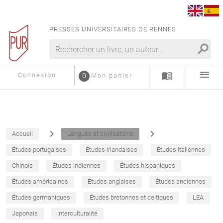
PRESSES UNIVERSITAIRES DE RENNES
search
menu
menu_book
Connexion
0
Mon panier
navigate_next
navigate_next
Accueil
Langues et civilisations
Études portugaises
Études irlandaises
Études italiennes
Chinois
Études indiennes
Études hispaniques
Études américaines
Études anglaises
Études anciennes
Études germaniques
Études bretonnes et celtiques
LEA
Japonais
Interculturalité