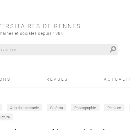
VERSITAIRES DE RENNES
maines et sociales depuis 1984
search
IONS
REVUES
ACTUALI
Arts du spectacle
Cinéma
Photographie
Peinture
lpture