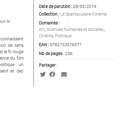
Date de parution :
28/03/2019
Collection :
Le Spectaculaire-Cinéma
ous la
Domaines :
Art
,
Sciences humaines et sociales.
,
Cinéma
,
Politique
connaissent
EAN :
9782753576377
tion de sens
 le fil rouge
Nb de pages :
236
ience du film
olitique : un
Partager :
sent et (se)