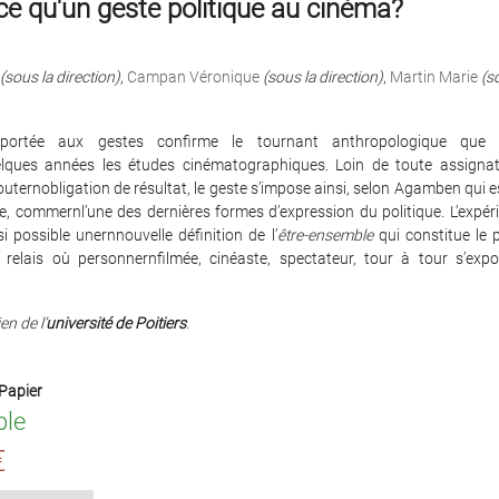
ce qu'un geste politique au cinéma?
(sous la direction)
,
Campan Véronique
(sous la direction)
,
Martin Marie
(s
n portée aux gestes confirme le tournant anthropologique que 
lques années les études cinématographiques. Loin de toute assigna
ternobligation de résultat, le geste s’impose ainsi, selon Agamben qui est
, commernl’une des dernières formes d’expression du politique. L’expér
si possible unernnouvelle définition de l’
être-ensemble
qui constitue le p
relais où personnernfilmée, cinéaste, spectateur, tour à tour s’expo
en de l’
université de Poitiers
.
Papier
ble
€