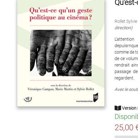
Qu'est-
Rollet Sylvie
direction)
L’attentio
depuisrnque
comme de tou
de ce volume
rendrait ain
passage de 
regardent.
Avec le souti
Version 
Disponi
25,00 