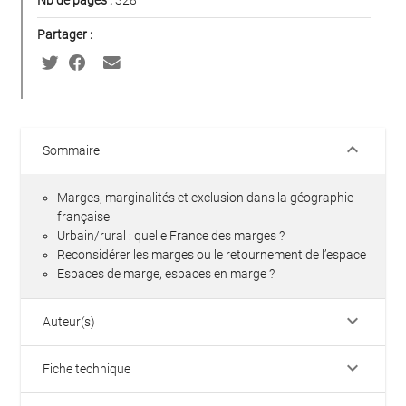
Nb de pages :
328
Partager :
keyboard_arrow_down
Sommaire
Marges, marginalités et exclusion dans la géographie
française
Urbain/rural : quelle France des marges ?
Reconsidérer les marges ou le retournement de l’espace
Espaces de marge, espaces en marge ?
keyboard_arrow_down
Auteur(s)
keyboard_arrow_down
Fiche technique