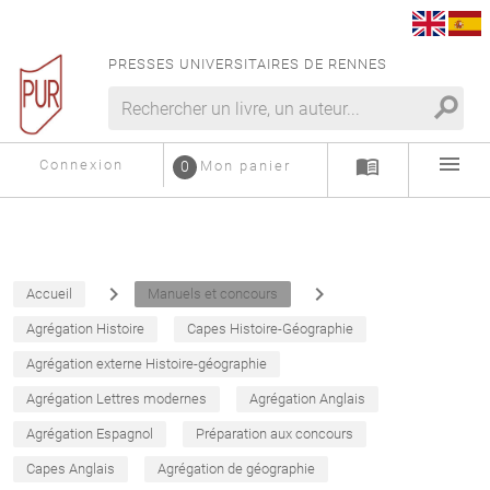
PRESSES UNIVERSITAIRES DE RENNES
search
menu
menu_book
Connexion
0
Mon panier
navigate_next
navigate_next
Accueil
Manuels et concours
Agrégation Histoire
Capes Histoire-Géographie
Agrégation externe Histoire-géographie
Agrégation Lettres modernes
Agrégation Anglais
Agrégation Espagnol
Préparation aux concours
Capes Anglais
Agrégation de géographie