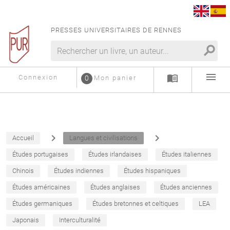
PRESSES UNIVERSITAIRES DE RENNES
search
menu
menu_book
Connexion
0
Mon panier
navigate_next
navigate_next
Accueil
Langues et civilisations
Études portugaises
Études irlandaises
Études italiennes
Chinois
Études indiennes
Études hispaniques
Études américaines
Études anglaises
Études anciennes
Études germaniques
Études bretonnes et celtiques
LEA
Japonais
Interculturalité