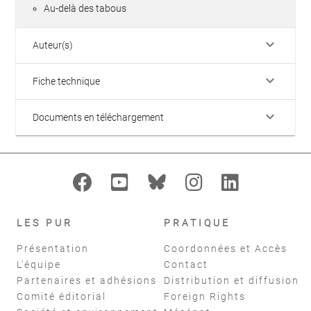
Au-delà des tabous
keyboard_arrow_down
Auteur(s)
keyboard_arrow_down
Fiche technique
keyboard_arrow_down
Documents en téléchargement
LES PUR
PRATIQUE
Présentation
Coordonnées et Accès
L'équipe
Contact
Partenaires et adhésions
Distribution et diffusion
Comité éditorial
Foreign Rights