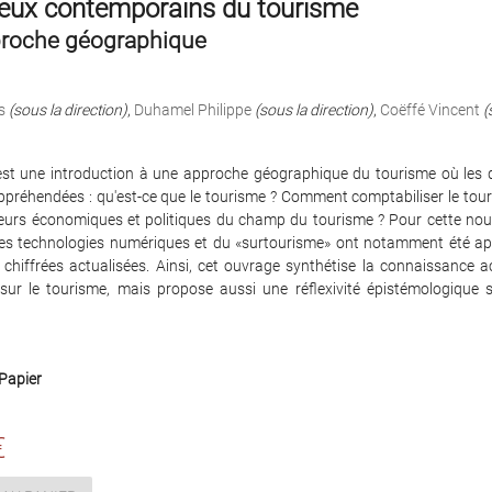
jeux contemporains du tourisme
roche géographique
s
(sous la direction)
,
Duhamel Philippe
(sous la direction)
,
Coëffé Vincent
(
st une introduction à une approche géographique du tourisme où les 
ppréhendées : qu'est-ce que le tourisme ? Comment comptabiliser le tour
teurs économiques et politiques du champ du tourisme ? Pour cette nouve
des technologies numériques et du «surtourisme» ont notamment été ap
 chiffrées actualisées. Ainsi, cet ouvrage synthétise la connaissance 
sur le tourisme, mais propose aussi une réflexivité épistémologique s
Papier
€