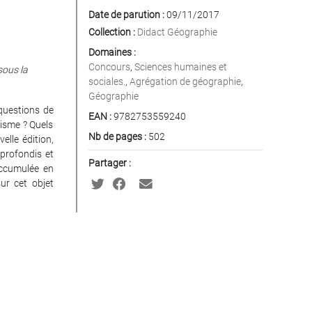
Date de parution :
09/11/2017
Collection :
Didact Géographie
Domaines :
Concours
,
Sciences humaines et
sous la
sociales.
,
Agrégation de géographie
,
Géographie
questions de
EAN :
9782753559240
isme ? Quels
Nb de pages :
502
lle édition,
profondis et
Partager :
accumulée en
ur cet objet