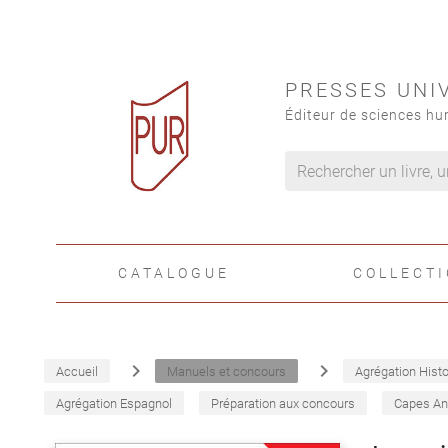
PRESSES UNI
Éditeur de sciences hu
CATALOGUE
COLLECT
navigate_next
navigate_next
Accueil
Manuels et concours
Agrégation Histo
Agrégation Espagnol
Préparation aux concours
Capes An