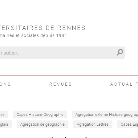
VERSITAIRES DE RENNES
maines et sociales depuis 1984
search
IONS
REVUES
ACTUALI
ire
Capes Histoire-Géographie
Agrégation externe Histoire-géograp
glais
Agrégation de géographie
Agrégation Lettres
Capes Es