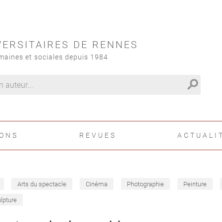
VERSITAIRES DE RENNES
maines et sociales depuis 1984
search
IONS
REVUES
ACTUALI
Arts du spectacle
Cinéma
Photographie
Peinture
lpture