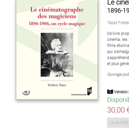
Le cin
1896-19
Tabet Frédér
Ce livre pro
cinéma, les 
films étonn
qui s'amalg
s'appréhend
et plus géné
Ouvrage publ
Version 
Disponi
30,00 
AJOUTER 