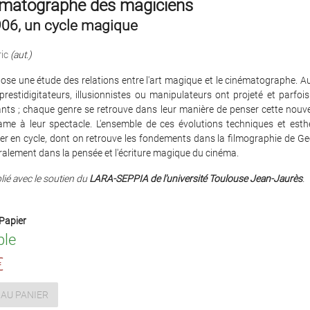
ématographe des magiciens
06, un cycle magique
ic
(aut.)
pose une étude des relations entre l'art magique et le cinématographe. 
prestidigitateurs, illusionnistes ou manipulateurs ont projeté et parfoi
ants ; chaque genre se retrouve dans leur manière de penser cette nouve
ame à leur spectacle. L'ensemble de ces évolutions techniques et esth
er en cycle, dont on retrouve les fondements dans la filmographie de Ge
ralement dans la pensée et l'écriture magique du cinéma.
ié avec le soutien du
LARA-SEPPIA de l'université Toulouse Jean-Jaurès
.
Papier
ble
€
AU PANIER