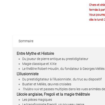
Chers et chè
fermée à part
Vous pourre
dès le lundi
Sommaire
Entre Mythe et Histoire
Du joueur de pierre antique au prestidigitateur
Magie classique et XIXe
Le théâtre Robert-Houdin, du fondateur à Georges Méliès
L'illusionniste
Du prestidigitateur à l'illusionniste ; du truc au dispositif
Buatier et Méliès, œuvres croisées
Théâtre noir
et passes multiples dans les vues animées de 
L'école anglaise, Fregoli et la magie théâtrale
Les pièces magiques
Le transformiste Fregoli, un nouveau genre