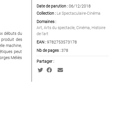
Date de parution :
06/12/2018
Collection :
Le Spectaculaire-Cinéma
Domaines :
Art
,
Arts du spectacle
,
Cinéma
,
Histoire
Aux débuts du
de l'art
s produit des
EAN :
9782753573178
lle machine,
Nb de pages :
378
étiques peut
orges Méliès
Partager :