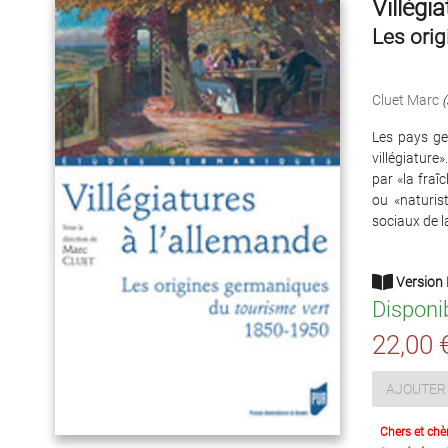
Villégi
Les ori
Cluet Marc
(
Les pays ge
villégiature
par «la fraî
ou «naturis
sociaux de 
Version 
Disponi
22,00 
AJOUTER 
Chers et chè