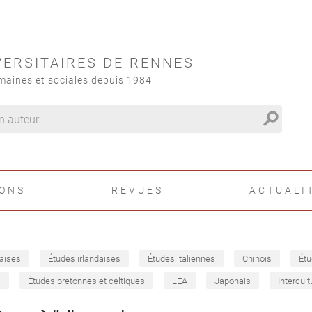
VERSITAIRES DE RENNES
maines et sociales depuis 1984
search
IONS
REVUES
ACTUALI
aises
Études irlandaises
Études italiennes
Chinois
Étu
s
Études bretonnes et celtiques
LEA
Japonais
Intercult