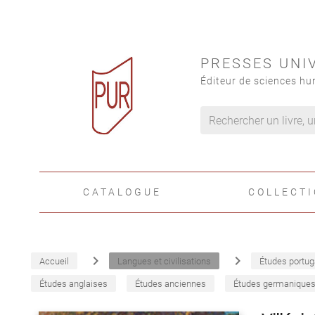
PRESSES UNI
Éditeur de sciences hu
CATALOGUE
COLLECT
navigate_next
navigate_next
Accueil
Langues et civilisations
Études portug
Études anglaises
Études anciennes
Études germanique