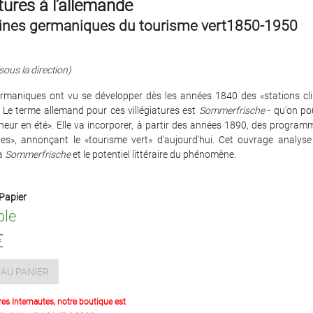
atures à l’allemande
gines germaniques du tourisme vert1850-1950
sous la direction)
rmaniques ont vu se développer dès les années 1840 des «stations cl
». Le terme allemand pour ces villégiatures est
Sommerfrische
- qu'on po
cheur en été». Elle va incorporer, à partir des années 1890, des progra
tes», annonçant le «tourisme vert» d'aujourd'hui. Cet ouvrage analyse
la
Sommerfrische
et le potentiel littéraire du phénomène.
Papier
ble
€
AU PANIER
res Internautes, notre boutique est