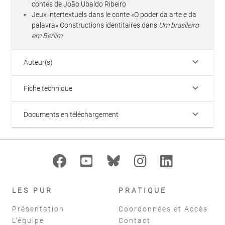
contes de João Ubaldo Ribeiro
Jeux intertextuels dans le conte «O poder da arte e da
palavra» Constructions identitaires dans
Um brasileiro
em Berlim
keyboard_arrow_down
Auteur(s)
keyboard_arrow_down
Fiche technique
keyboard_arrow_down
Documents en téléchargement
LES PUR
PRATIQUE
Présentation
Coordonnées et Accès
L'équipe
Contact