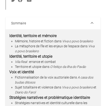
keyboard_arrow_down
Sommaire
Identité, territoire et mémoire
Mémoire, histoire et fiction dans
Viva o povo brasileiro
La métaphore de l'île et les enjeux de l'espace dans
Viva
o povo brasileiro
Identité, territoire et utopie
Vila Real
: errance et combat
Territoire et utopie dans
O feitiço da ilha do Pavão
Voix et identité
Fictionnalisation de la voix auctoriale dans
A casa dos
budas ditosos
Sujet totalitaire et violence dans
Viva o povo brasileiro
et
Diario do Farol
Stratégies narratives et problématique identitaire
Stratégies narratives et identité culturelle dans les