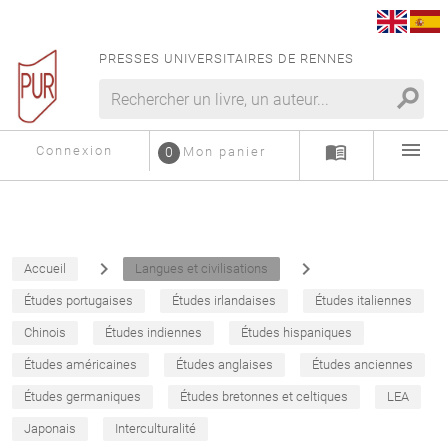
PRESSES UNIVERSITAIRES DE RENNES
search
menu
menu_book
Connexion
0
Mon panier
navigate_next
navigate_next
Accueil
Langues et civilisations
Études portugaises
Études irlandaises
Études italiennes
Chinois
Études indiennes
Études hispaniques
Études américaines
Études anglaises
Études anciennes
Études germaniques
Études bretonnes et celtiques
LEA
Japonais
Interculturalité