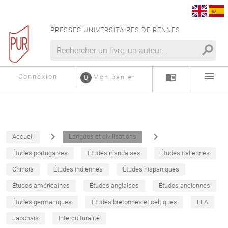
PRESSES UNIVERSITAIRES DE RENNES
search
menu
menu_book
Connexion
0
Mon panier
navigate_next
navigate_next
Accueil
Langues et civilisations
Études portugaises
Études irlandaises
Études italiennes
Chinois
Études indiennes
Études hispaniques
Études américaines
Études anglaises
Études anciennes
Études germaniques
Études bretonnes et celtiques
LEA
Japonais
Interculturalité