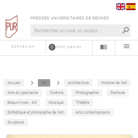
PRESSES UNIVERSITAIRES DE RENNES
search
menu
menu_book
Connexion
0
Mon panier
navigate_next
navigate_next
Accueil
Art
Architecture
Histoire de l'art
Arts du spectacle
Cinéma
Photographie
Peinture
Beaux-livres - Art
Musique
Théâtre
Esthétique et philosophie de l'art
Arts contemporains
Sculpture