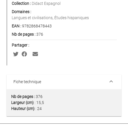
Collection :
Didact Espagnol
Domaines :
Langues et civilisations
,
Études hispaniques
EAN :
9782868478443
Nb de pages :
376
Partager :
keyboard_arrow_down
Fiche technique
Nb de pages :
376
Largeur (cm)
: 15,5
Hauteur (cm)
: 24