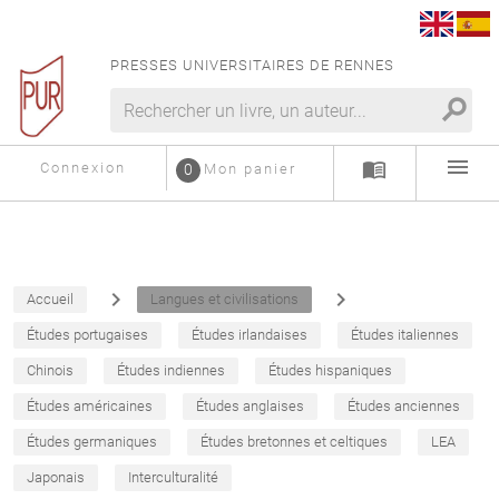
PRESSES UNIVERSITAIRES DE RENNES
search
menu
menu_book
Connexion
0
Mon panier
navigate_next
navigate_next
Accueil
Langues et civilisations
Études portugaises
Études irlandaises
Études italiennes
Chinois
Études indiennes
Études hispaniques
Études américaines
Études anglaises
Études anciennes
Études germaniques
Études bretonnes et celtiques
LEA
Japonais
Interculturalité