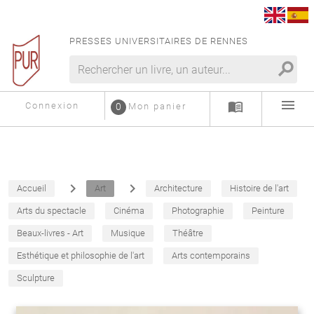
PRESSES UNIVERSITAIRES DE RENNES
search
menu
menu_book
Connexion
0
Mon panier
navigate_next
navigate_next
Accueil
Art
Architecture
Histoire de l'art
Arts du spectacle
Cinéma
Photographie
Peinture
Beaux-livres - Art
Musique
Théâtre
Esthétique et philosophie de l'art
Arts contemporains
Sculpture