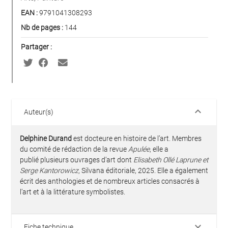
EAN :
9791041308293
Nb de pages :
144
Partager :
keyboard_arrow_down
Auteur(s)
Delphine Durand
est docteure en histoire de l’art. Membres
du comité de rédaction de la revue
Apulée
, elle a
publié plusieurs ouvrages d’art dont
Elisabeth Ollé Laprune et
Serge Kantorowicz
, Silvana éditoriale, 2025. Elle a également
écrit des anthologies et de nombreux articles consacrés à
l’art et à la littérature symbolistes.
keyboard_arrow_down
Fiche technique