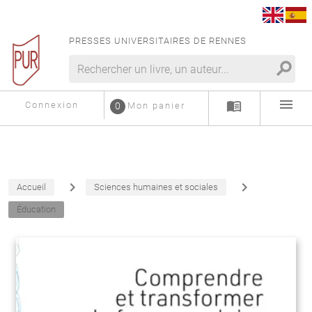
PRESSES UNIVERSITAIRES DE RENNES
search
menu
menu_book
Connexion
0
Mon panier
navigate_next
navigate_next
Accueil
Sciences humaines et sociales
Éducation