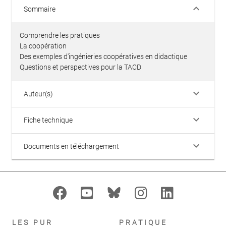
keyboard_arrow_down
Sommaire
Comprendre les pratiques
La coopération
Des exemples d'ingénieries coopératives en didactique
Questions et perspectives pour la TACD
keyboard_arrow_down
Auteur(s)
keyboard_arrow_down
Fiche technique
keyboard_arrow_down
Documents en téléchargement
LES PUR
PRATIQUE