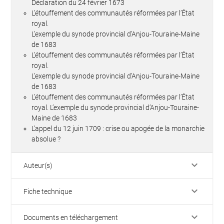
Déclaration du 24 février 1673
L’étouffement des communautés réformées par l’État
royal.
L’exemple du synode provincial d’Anjou-Touraine-Maine
de 1683
L’étouffement des communautés réformées par l’État
royal.
L’exemple du synode provincial d’Anjou-Touraine-Maine
de 1683
L’étouffement des communautés réformées par l’État
royal. L’exemple du synode provincial d’Anjou-Touraine-
Maine de 1683
L’appel du 12 juin 1709 : crise ou apogée de la monarchie
absolue ?
keyboard_arrow_down
Auteur(s)
keyboard_arrow_down
Fiche technique
keyboard_arrow_down
Documents en téléchargement