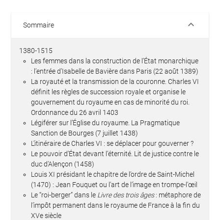
keyboard_arrow_down
Sommaire
1380-1515
Les femmes dans la construction de l’État monarchique
: l’entrée d’Isabelle de Bavière dans Paris (22 août 1389)
La royauté et la transmission de la couronne. Charles VI
définit les règles de succession royale et organise le
gouvernement du royaume en cas de minorité du roi.
Ordonnance du 26 avril 1403
Légiférer sur l’Église du royaume. La Pragmatique
Sanction de Bourges (7 juillet 1438)
L’itinéraire de Charles VI : se déplacer pour gouverner ?
Le pouvoir d’État devant l’éternité. Lit de justice contre le
duc d’Alençon (1458)
Louis XI présidant le chapitre de l’ordre de Saint-Michel
(1470) : Jean Fouquet ou l’art de l’image en trompe-l’œil
Le “roi-berger” dans le
Livre des trois âges
: métaphore de
l’impôt permanent dans le royaume de France à la fin du
XVe siècle