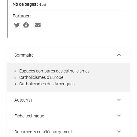
Nb de pages :
458
Partager :
keyboard_arrow_down
Sommaire
Espaces comparés des catholicismes
Catholicismes d’Europe
Catholicismes des Amériques
keyboard_arrow_down
Auteur(s)
keyboard_arrow_down
Fiche technique
keyboard_arrow_down
Documents en téléchargement