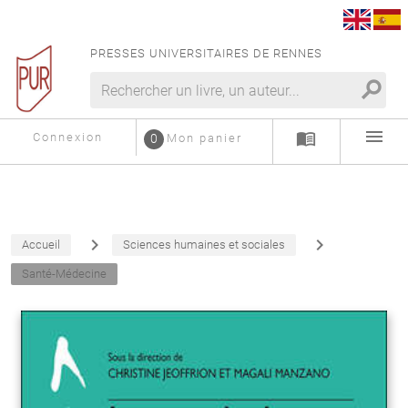
PRESSES UNIVERSITAIRES DE RENNES
search
menu
menu_book
Connexion
0
Mon panier
navigate_next
navigate_next
Accueil
Sciences humaines et sociales
Santé-Médecine