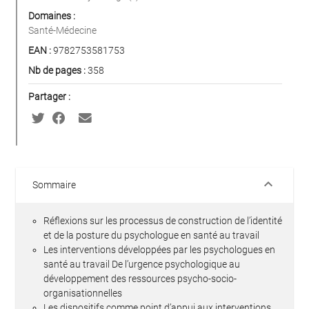
Domaines :
Santé-Médecine
EAN :
9782753581753
Nb de pages :
358
Partager :
keyboard_arrow_down
Sommaire
Réflexions sur les processus de construction de l’identité
et de la posture du psychologue en santé au travail
Les interventions développées par les psychologues en
santé au travail De l’urgence psychologique au
développement des ressources psycho-socio-
organisationnelles
Les dispositifs comme point d’appui aux interventions