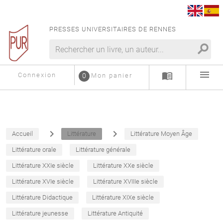
PRESSES UNIVERSITAIRES DE RENNES
search
menu
menu_book
Connexion
0
Mon panier
navigate_next
navigate_next
Accueil
Littérature
Littérature Moyen Âge
Littérature orale
Littérature générale
Littérature XXIe siècle
Littérature XXe siècle
Littérature XVIe siècle
Littérature XVIIIe siècle
Littérature Didactique
Littérature XIXe siècle
Littérature jeunesse
Littérature Antiquité