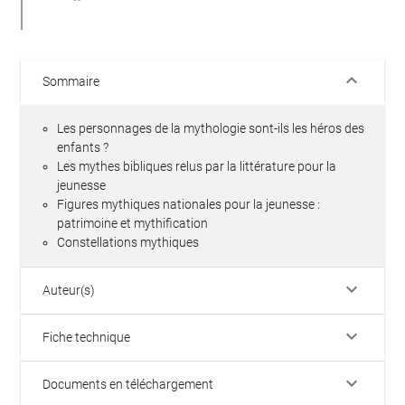
keyboard_arrow_down
Sommaire
Les personnages de la mythologie sont-ils les héros des
enfants ?
Les mythes bibliques relus par la littérature pour la
jeunesse
Figures mythiques nationales pour la jeunesse :
patrimoine et mythification
Constellations mythiques
keyboard_arrow_down
Auteur(s)
keyboard_arrow_down
Fiche technique
keyboard_arrow_down
Documents en téléchargement