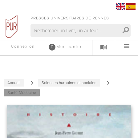
PRESSES UNIVERSITAIRES DE RENNES
search
menu
menu_book
Connexion
0
Mon panier
navigate_next
navigate_next
Accueil
Sciences humaines et sociales
Santé-Médecine