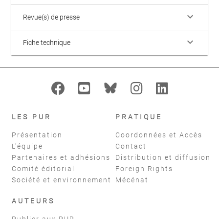
keyboard_arrow_down
Revue(s) de presse
keyboard_arrow_down
Fiche technique
LES PUR
PRATIQUE
Présentation
Coordonnées et Accès
L'équipe
Contact
Partenaires et adhésions
Distribution et diffusion
Comité éditorial
Foreign Rights
Société et environnement
Mécénat
AUTEURS
Publier aux PUR