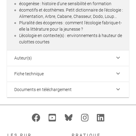
écogenèse : histoire d'une sensibilité en formation
écomotifs et écothèmes. Petit dictionnaire de l'écologie :
Alimentation, Arbre, Cabane, Chasseur, Dodo, Loup…
Pluralité des écogenres : comment l'écologie fabrique-t-
elle la littérature pour la jeunesse ?
L'écologie en contexte(s) : environnements à hauteur de
culottes courtes
keyboard_arrow_down
Auteur(s)
keyboard_arrow_down
Fiche technique
keyboard_arrow_down
Documents en téléchargement
LES PUR
PRATIQUE