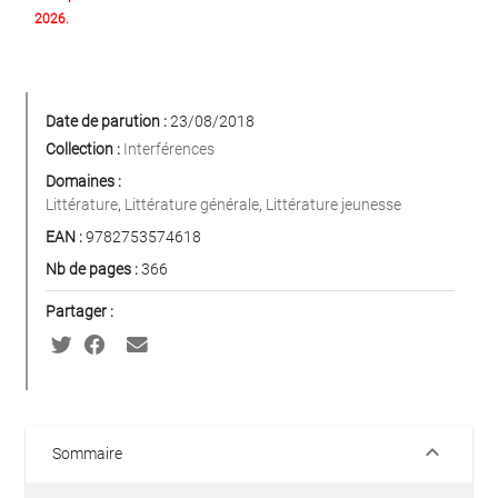
2026.
Date de parution :
23/08/2018
Collection :
Interférences
Domaines :
Littérature
,
Littérature générale
,
Littérature jeunesse
EAN :
9782753574618
Nb de pages :
366
Partager :
keyboard_arrow_down
Sommaire