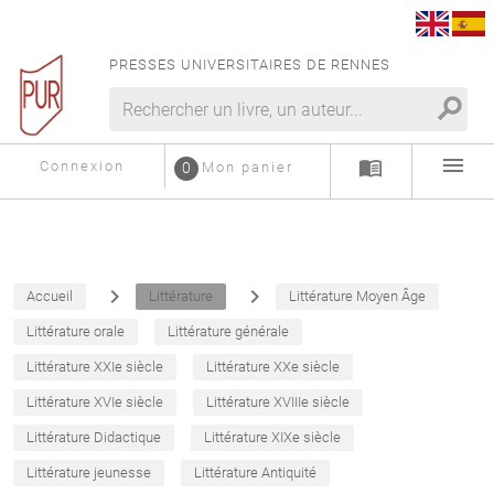
PRESSES UNIVERSITAIRES DE RENNES
search
menu
menu_book
Connexion
0
Mon panier
navigate_next
navigate_next
Accueil
Littérature
Littérature Moyen Âge
Littérature orale
Littérature générale
Littérature XXIe siècle
Littérature XXe siècle
Littérature XVIe siècle
Littérature XVIIIe siècle
Littérature Didactique
Littérature XIXe siècle
Littérature jeunesse
Littérature Antiquité