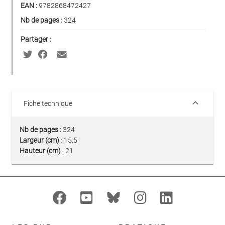
EAN :
9782868472427
Nb de pages :
324
Partager :
keyboard_arrow_down
Fiche technique
Nb de pages :
324
Largeur (cm)
: 15,5
Hauteur (cm)
: 21