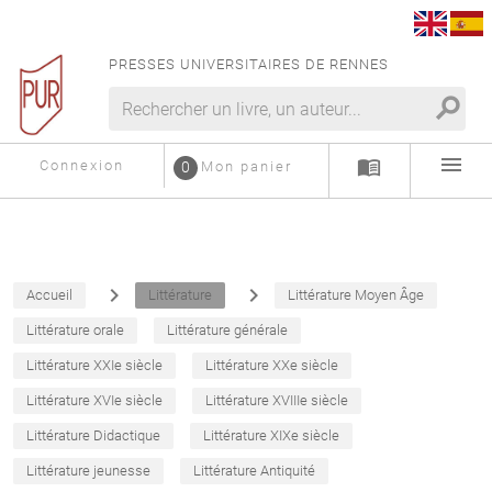
PRESSES UNIVERSITAIRES DE RENNES
search
menu
menu_book
Connexion
0
Mon panier
navigate_next
navigate_next
Accueil
Littérature
Littérature Moyen Âge
Littérature orale
Littérature générale
Littérature XXIe siècle
Littérature XXe siècle
Littérature XVIe siècle
Littérature XVIIIe siècle
Littérature Didactique
Littérature XIXe siècle
Littérature jeunesse
Littérature Antiquité